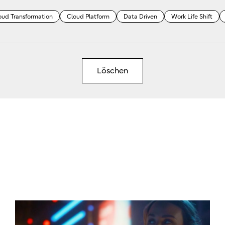
oud Transformation
Cloud Platform
Data Driven
Work Life Shift
Löschen