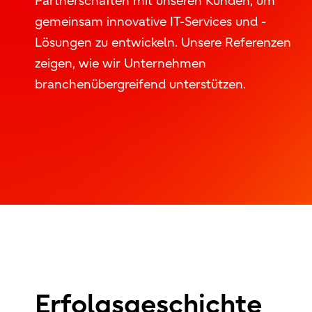
Partnerschaften mit unseren Kunden, um
gemeinsam innovative IT-Services und -
Lösungen zu entwickeln. Unsere Referenzen
zeigen, wie wir Unternehmen
branchenübergreifend unterstützen.
Erfolgsgeschichte