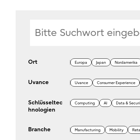
Ort
Europa
Japan
Nordamerika
Uvance
Uvance
Consumer Experience
Schlüsseltec
Computing
AI
Data & Securi
hnologien
Branche
Manufacturing
Mobility
Reta