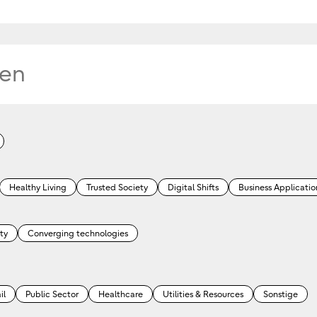
Healthy Living
Trusted Society
Digital Shifts
Business Applicatio
ty
Converging technologies
il
Public Sector
Healthcare
Utilities & Resources
Sonstige