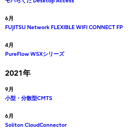
モバらくだ Desktop Access
6月
FUJITSU Network FLEXIBLE WIFI CONNECT FP
4月
PureFlow WSXシリーズ
2021年
9月
小型・分散型CMTS
6月
Soliton CloudConnector