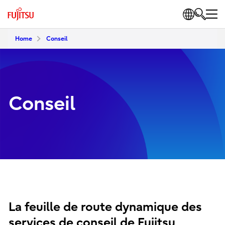
Home
Conseil
Conseil
La feuille de route dynamique des
services de conseil de Fujitsu