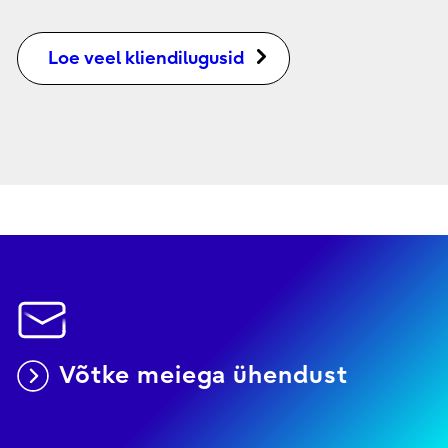
Loe veel kliendilugusid
Võtke meiega ühendust