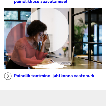
paindlikkuse saavutamisel
Paindlik tootmine: juhtkonna vaatenurk