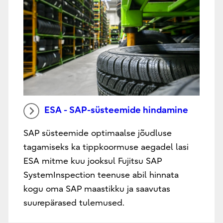
ESA - SAP-süsteemide hindamine
SAP süsteemide optimaalse jõudluse
tagamiseks ka tippkoormuse aegadel lasi
ESA mitme kuu jooksul Fujitsu SAP
SystemInspection teenuse abil hinnata
kogu oma SAP maastikku ja saavutas
suurepärased tulemused.