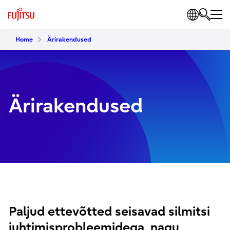
Home
Ärirakendused
Ärirakendused
Paljud ettevõtted seisavad silmitsi
juhtimisprobleemidega, nagu