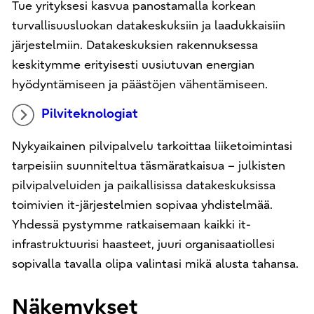
Tue yrityksesi kasvua panostamalla korkean
turvallisuusluokan datakeskuksiin ja laadukkaisiin
järjestelmiin. Datakeskuksien rakennuksessa
keskitymme erityisesti uusiutuvan energian
hyödyntämiseen ja päästöjen vähentämiseen.
Pilviteknologiat
Nykyaikainen pilvipalvelu tarkoittaa liiketoimintasi
tarpeisiin suunniteltua täsmäratkaisua – julkisten
pilvipalveluiden ja paikallisissa datakeskuksissa
toimivien it-järjestelmien sopivaa yhdistelmää.
Yhdessä pystymme ratkaisemaan kaikki it-
infrastruktuurisi haasteet, juuri organisaatiollesi
sopivalla tavalla olipa valintasi mikä alusta tahansa.
Näkemykset