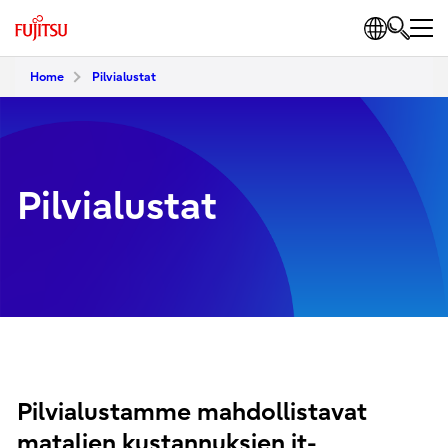
Home
Pilvialustat
Pilvialustat
Pilvialustamme mahdollistavat
matalien kustannuksien it-