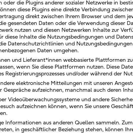
In oder die Plugins anderer sozialer Netzwerke in b
können diese Plugins eine direkte Verbindung zwische
ertragung direkt zwischen Ihrem Browser und dem jewe
r die gesendeten Daten oder die Verwendung dieser Da
erk nutzen und diesen Netzwerken Inhalte zur Verfügu
für diese Inhalte die Nutzungsbedingungen und Datensc
die Datenschutzrichtlinien und Nutzungsbedingungen 
rsonenbezogenen Daten umgehen.
nen und Lieferant*innen webbasierte Plattformen zur
en, wenn Sie diese Plattformen nutzen. Diese Datens
 Registrierungsprozesses und/oder während der Nutz
ndere elektronische Mitteilungen mit unseren Angest
er Gespräche aufzeichnen, manchmal auch deren Inha
über Videoüberwachungssysteme und andere Sicherhe
such aufzeichnen können, wenn Sie unsere Geschäfts
en.
ge Informationen aus anderen Quellen sammeln. Zum 
treten, in geschäftlicher Beziehung stehen, können I