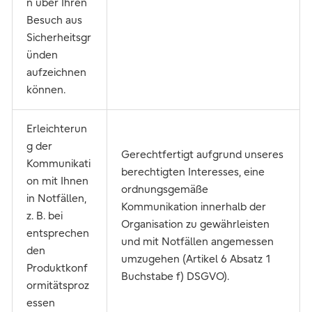
n über Ihren
Besuch aus
Sicherheitsgr
ünden
aufzeichnen
können.
Erleichterun
g der
Gerechtfertigt aufgrund unseres
Kommunikati
berechtigten Interesses, eine
on mit Ihnen
ordnungsgemäße
in Notfällen,
Kommunikation innerhalb der
z. B. bei
Organisation zu gewährleisten
entsprechen
und mit Notfällen angemessen
den
umzugehen (Artikel 6 Absatz 1
Produktkonf
Buchstabe f) DSGVO).
ormitätsproz
essen