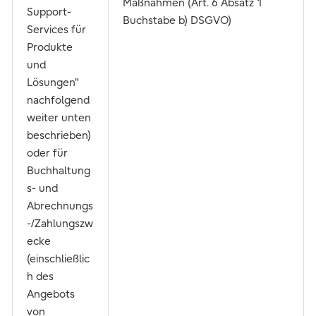
Maßnahmen (Art. 6 Absatz 1
Support-
Buchstabe b) DSGVO)
Services für
Produkte
und
Lösungen"
nachfolgend
weiter unten
beschrieben)
oder für
Buchhaltung
s- und
Abrechnungs
-/Zahlungszw
ecke
(einschließlic
h des
Angebots
von