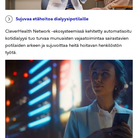
Sujuvaa etähoitoa dialyysipotilaille
CleverHealth Network -ekosysteemissä kehitetty automatisoitu
kotidialyysi tuo turvaa munuaisten vajaatoimintaa sairastavien
potilaiden arkeen ja sujuvoittaa heitä hoitavan henkilöstön
työtä.