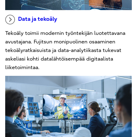
Data ja tekoäly
Tekoäly toimii modernin työntekijän luotettavana
avustajana. Fujitsun monipuolinen osaaminen
tekoälyratkaisuista ja data-analytiikasta tukevat
askeliasi kohti datalähtöisempää digitaalista
liiketoimintaa.