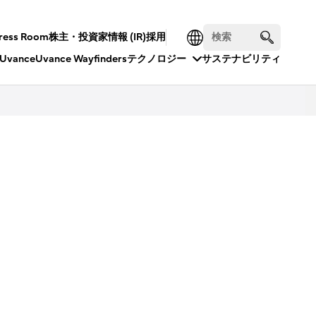
ress Room
株主・投資家情報 (IR)
採用
Uvance
Uvance Wayfinders
テクノロジー
サステナビリティ