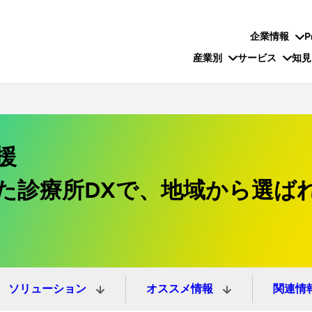
企業情報
P
産業別
サービス
知見
援
た診療所DXで、地域から選ば
ソリューション
オススメ情報
関連情