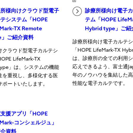
療所様向けクラウド型電子
診療所様向け電子
テシステム「HOPE
テム「HOPE LifeMa
eMark-TX Remote
Hybrid type」ご
pe」ご紹介資料
診療所様向け電子カルテ
「HOPE LifeMark-TX Hyb
けクラウド型電子カルテシ
は、診療所の全ての利用
E LifeMark-TX
応えできるよう、富士通Ja
e type」は、システムの機能
年のノウハウを集結した
性を重視し、多様化する医
性能な電子カルテです。
サポートいたします。
支援アプリ「HOPE
feMark-コンシェルジュ」
紹介資料