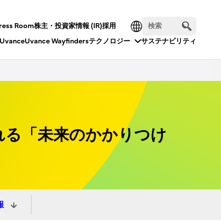
ress Room
株主・投資家情報 (IR)
採用
Uvance
Uvance Wayfinders
テクノロジー
サステナビリティ
れる「未来のかかりつけ
報