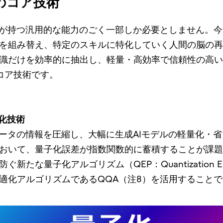
のコア技術
Mが持つ汎用的な能力のごく一部しか必要としません。今
を組み替え、特定のスキルに特化していく人間の脳の再
識だけを効率的に抽出し、軽量・高効率で信頼性の高い
コア技術です。
子化技術
メータの情報を圧縮し、大幅に生成AIモデルの軽量化・
において、量子化誤差が指数関数的に蓄積することが課
量子化アルゴリズム（QEP：Quantization Erro
適化アルゴリズムであるQQA（注8）を活用することで