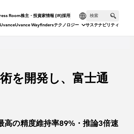
ress Room
株主・投資家情報 (IR)
採用
Uvance
Uvance Wayfinders
テクノロジー
サステナビリティ
技術を開発し、富士通
高の精度維持率89%・推論3倍速