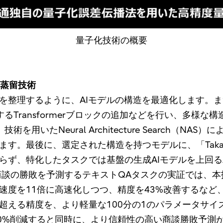
量子化技術の概要
I蒸留技術
を整理するように、AIモデルの構造を最適化します。ま
与するTransformerブロックの追加などを行い、多
を用いたNeural Architecture Search（N
す。最後に、選定された構造を持つモデルに、「Tak
らず、特化したタスクでは基盤の生成AIモデルを上回
商談の勝敗を予測するテキストQAタスクの実証では、
速度を11倍に高速化しつつ、精度を43%改善するなど
超える精度を、より軽量な100分の1のパラメータサイ
70%削減すると同時に、より信頼性の高い商談勝敗予測