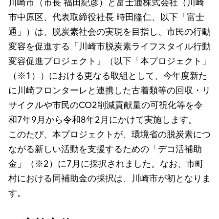
川崎市（市長 福田紀彦）と富士通株式会社（川崎
市中原区、代表取締役社長 時田隆仁、以下「富士
通」）は、脱炭素社会の実現を目指し、市民の行動
変容を促進する「川崎市脱炭素ライフスタイル行動
変容促進プロジェクト」（以下「本プロジェクト」
（※1））における更なる取組として、今年度新た
に川崎フロンターレと連携した古着類等の回収・リ
サイクルや市民のCO2削減貢献量の可視化等を令
和7年9月から令和8年2月にかけて実施します。
このたび、本プロジェクトが、環境省の脱炭素につ
ながる新しい活動を支援するための「デコ活補助
金」（※2）に7月に採択されました。なお、市町
村における同補助金の採択は、川崎市が初となりま
す。