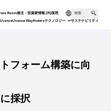
ress Room
株主・投資家情報 (IR)
採用
Uvance
Uvance Wayfinders
テクノロジー
サステナビリティ
ットフォーム構築に向
業に採択