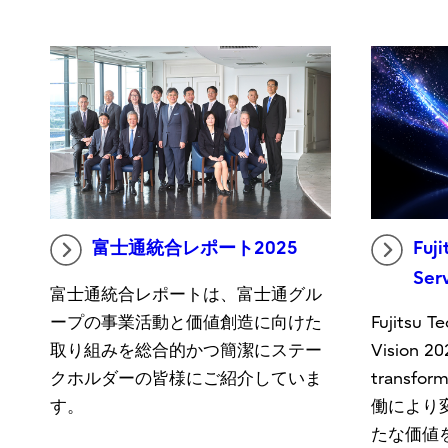
富士通統合レポート2025
Fuj
Ser
富士通統合レポートは、富士通グル
ープの事業活動と価値創造に向けた
Fujitsu T
取り組みを総合的かつ簡潔にステー
Vision 
クホルダーの皆様にご紹介していま
transf
す。
働により
たな価値