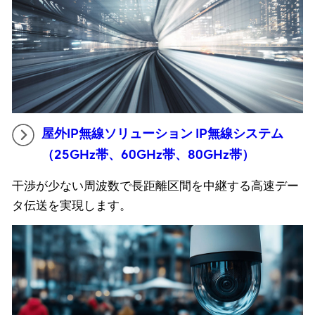
屋外IP無線ソリューション IP無線システム
（25GHz帯、60GHz帯、80GHz帯）
干渉が少ない周波数で長距離区間を中継する高速デー
タ伝送を実現します。