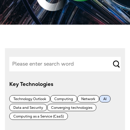
サ
イ
Key Technologies
ト
内
Technology Outlook
Computing
Network
AI
検
Data and Security
Converging technologies
索
Computing as a Service (CaaS)