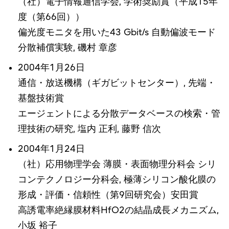
（社）電子情報通信学会, 学術奨励賞（平成15年
度（第66回））
偏光度モニタを用いた43 Gbit/s 自動偏波モード
分散補償実験, 磯村 章彦
2004年1月26日
通信・放送機構（ギガビットセンター）, 先端・
基盤技術賞
エージェントによる分散データベースの検索・管
理技術の研究, 塩内 正利, 藤野 信次
2004年1月24日
（社）応用物理学会 薄膜・表面物理分科会 シリ
コンテクノロジー分科会, 極薄シリコン酸化膜の
形成・評価・信頼性（第9回研究会）安田賞
高誘電率絶縁膜材料HfO2の結晶成長メカニズム,
小坂 裕子