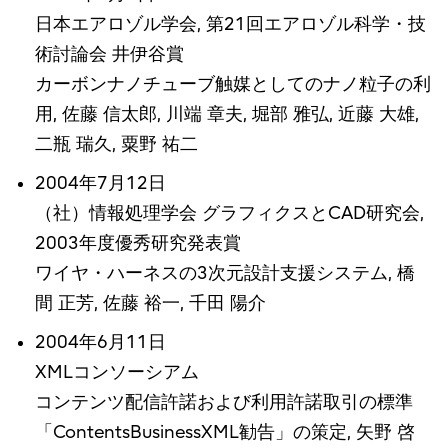
日本エアロゾル学会, 第21回エアロゾル科学・技
術討論会 井伊谷賞
カーボンナノチューブ触媒としてのナノ粒子の利
用, 佐藤 信太郎, 川端 章夫, 堀部 雅弘, 近藤 大雄,
二瓶 瑞久, 粟野 祐二
2004年7月12日
（社）情報処理学会 グラフィクスとCAD研究会,
2003年度優秀研究発表賞
ワイヤ・ハーネスの3次元設計支援システム, 橋
間 正芳, 佐藤 裕一, 千田 陽介
2004年6月11日
XMLコンソーシアム
コンテンツ配信許諾および利用許諾取引の標準
「ContentsBusinessXML勧告」の策定, 矢野 啓