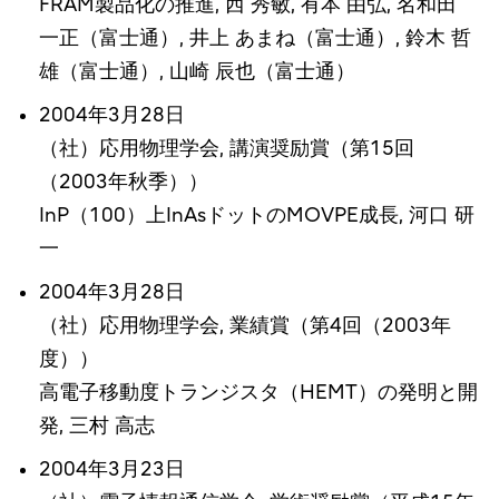
FRAM製品化の推進, 西 秀敏, 有本 由弘, 名和田
一正（富士通）, 井上 あまね（富士通）, 鈴木 哲
雄（富士通）, 山崎 辰也（富士通）
2004年3月28日
（社）応用物理学会, 講演奨励賞（第15回
（2003年秋季））
InP（100）上InAsドットのMOVPE成長, 河口 研
一
2004年3月28日
（社）応用物理学会, 業績賞（第4回（2003年
度））
高電子移動度トランジスタ（HEMT）の発明と開
発, 三村 高志
2004年3月23日