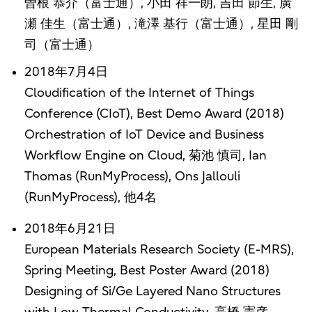
曽根 恭介（富士通）, 小田 祥一朗, 吉田 節生, 廣
瀬 佳生（富士通）, 滝澤 基行（富士通）, 星田 剛
司（富士通）
2018年7月4日
Cloudification of the Internet of Things
Conference (CIoT), Best Demo Award (2018)
Orchestration of IoT Device and Business
Workflow Engine on Cloud, 菊池 慎司, Ian
Thomas (RunMyProcess), Ons Jallouli
(RunMyProcess), 他4名
2018年6月21日
European Materials Research Society (E-MRS),
Spring Meeting, Best Poster Award (2018)
Designing of Si/Ge Layered Nano Structures