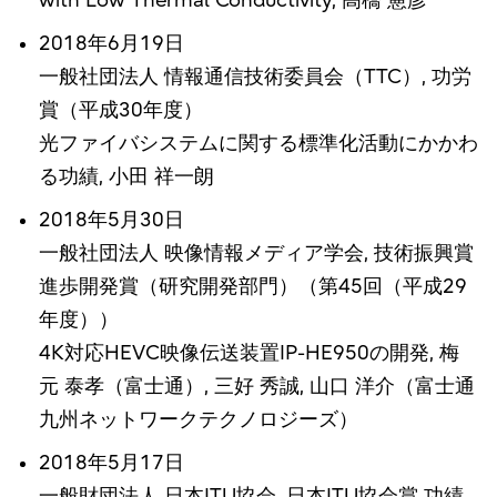
with Low Thermal Conductivity, 高橋 憲彦
2018年6月19日
一般社団法人 情報通信技術委員会（TTC）, 功労
賞（平成30年度）
光ファイバシステムに関する標準化活動にかかわ
る功績, 小田 祥一朗
2018年5月30日
一般社団法人 映像情報メディア学会, 技術振興賞
進歩開発賞（研究開発部門）（第45回（平成29
年度））
4K対応HEVC映像伝送装置IP-HE950の開発, 梅
元 泰孝（富士通）, 三好 秀誠, 山口 洋介（富士通
九州ネットワークテクノロジーズ）
2018年5月17日
一般財団法人 日本ITU協会, 日本ITU協会賞 功績