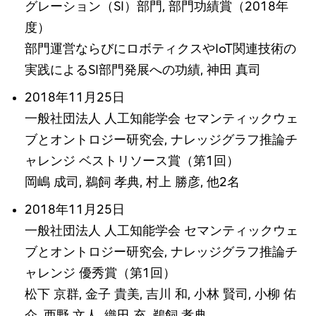
グレーション（SI）部門, 部門功績賞（2018年
度）
部門運営ならびにロボティクスやIoT関連技術の
実践によるSI部門発展への功績, 神田 真司
2018年11月25日
一般社団法人 人工知能学会 セマンティックウェ
ブとオントロジー研究会, ナレッジグラフ推論チ
ャレンジ ベストリソース賞（第1回）
岡嶋 成司, 鵜飼 孝典, 村上 勝彦, 他2名
2018年11月25日
一般社団法人 人工知能学会 セマンティックウェ
ブとオントロジー研究会, ナレッジグラフ推論チ
ャレンジ 優秀賞（第1回）
松下 京群, 金子 貴美, 吉川 和, 小林 賢司, 小柳 佑
介, 西野 文人, 織田 充, 鵜飼 孝典