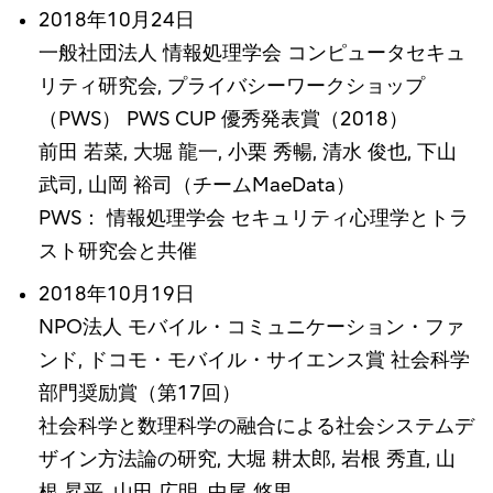
2018年10月24日
一般社団法人 情報処理学会 コンピュータセキュ
リティ研究会, プライバシーワークショップ
（PWS） PWS CUP 優秀発表賞（2018）
前田 若菜, 大堀 龍一, 小栗 秀暢, 清水 俊也, 下山
武司, 山岡 裕司（チームMaeData）
PWS： 情報処理学会 セキュリティ心理学とトラ
スト研究会と共催
2018年10月19日
NPO法人 モバイル・コミュニケーション・ファ
ンド, ドコモ・モバイル・サイエンス賞 社会科学
部門奨励賞（第17回）
社会科学と数理科学の融合による社会システムデ
ザイン方法論の研究, 大堀 耕太郎, 岩根 秀直, 山
根 昇平, 山田 広明, 中尾 悠里