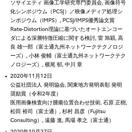
ソサイエティ 画像工学研究専門委員会, 画像符号
化シンポジウム（PCSJ）／映像メディア処理シ
ンポジウム（IMPS）, PCSJ/IMPS優秀論文賞
Rate-Distortion理論に基づいたオートエンコー
ダによる深層特徴圧縮に関する検討, 雷 旭穎, 高
良 雄一郎（富士通九州ネットワークテクノロジ
ーズ）, 小林 俊輔（富士通九州ネットワークテク
ノロジーズ）, 横尾 郁, 中川 章
2020年11月12日
公益社団法人 発明協会, 関東地方発明表彰 発明
奨励賞（令和2年度）
医用画像検査向け腫瘍位置合わせ技術, 石原 正樹,
松田 裕司（富士通）, 杉村 昌彦（Fujitsu
Consulting）, 遠藤 進, 馬場 孝之（富士通）
2020年10月27日