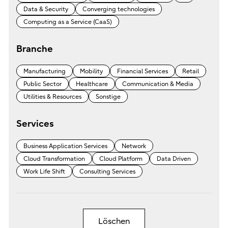
Data & Security
Converging technologies
Computing as a Service (CaaS)
Branche
Manufacturing
Mobility
Financial Services
Retail
Public Sector
Healthcare
Communication & Media
Utilities & Resources
Sonstige
Services
Business Application Services
Network
Cloud Transformation
Cloud Platform
Data Driven
Work Life Shift
Consulting Services
Löschen