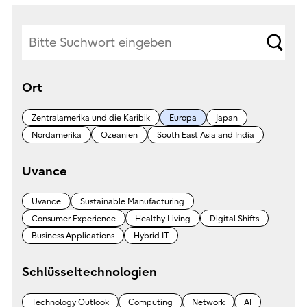
s
e
Ort
a
r
Zentralamerika und die Karibik
Europa
Japan
c
Nordamerika
Ozeanien
South East Asia and India
h
Uvance
Uvance
Sustainable Manufacturing
Consumer Experience
Healthy Living
Digital Shifts
Business Applications
Hybrid IT
Schlüsseltechnologien
Technology Outlook
Computing
Network
AI