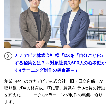
カナデビア株式会社 様「DXを『自分ごと化』
する秘策とは？～対象社員3,500人の心を動か
すeラーニング制作の舞台裏～」
創業144年のカナデビア株式会社（旧・日立造船）が
取り組むDX人材育成。ITに苦手意識を持つ社員の行動
を変えた、ユニークなeラーニング制作の裏側に迫り
ます。