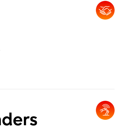
題
nders