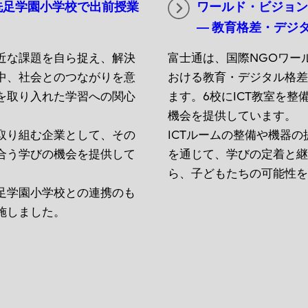
洗足学園小学校で出前授業
ワールド・ビジョ
― 教育格差・デジ
近な課題を自ら捉え、解決
富士通は、国際NGOワー
中、社会とのつながりを意
おける教育・デジタル格
を取り入れた学習への関心
ます。6校にICT教室を
機会を提供しています。
取り組む企業として、その
ICTルームの整備や機器
合う学びの機会を提供して
を通じて、学びの定着と
ら、子どもたちの可能性
足学園小学校との連携のも
施しました。