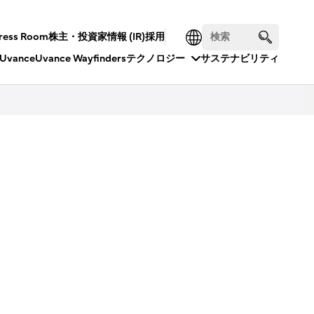
ress Room
株主・投資家情報 (IR)
採用
Uvance
Uvance Wayfinders
テクノロジー
サステナビリティ