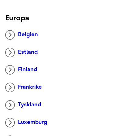
Europa
Belgien
Estland
Finland
Frankrike
Tyskland
Luxemburg