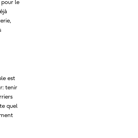
 pour le
éjà
erie,
s
ble est
r: tenir
rriers
te quel
lement