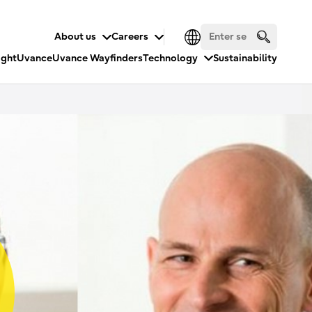
About us
Careers
ight
Uvance
Uvance Wayfinders
Technology
Sustainability