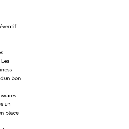
éventif
es
 Les
iness
 d’un bon
omwares
re un
 en place