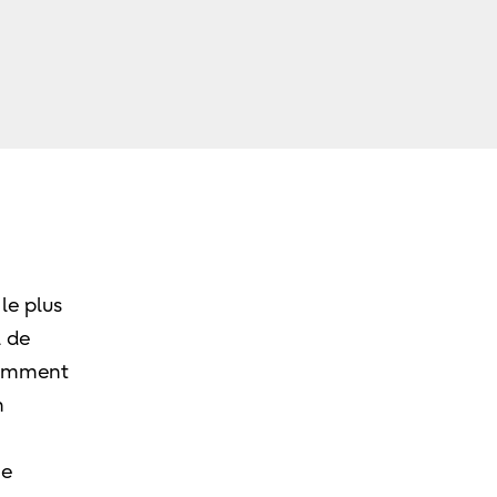
le plus
l de
idemment
n
ne