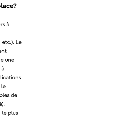
place?
rs à
 etc.). Le
ent
ce une
 à
lications
 le
bles de
).
 le plus