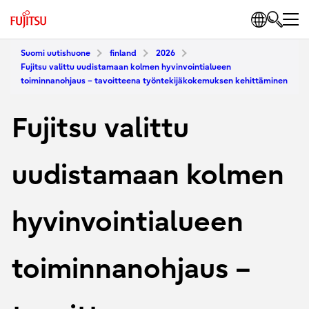
Suomi uutishuone
finland
2026
Fujitsu valittu uudistamaan kolmen hyvinvointialueen
toiminnanohjaus – tavoitteena työntekijäkokemuksen kehittäminen
Fujitsu valittu
uudistamaan kolmen
hyvinvointialueen
toiminnanohjaus –