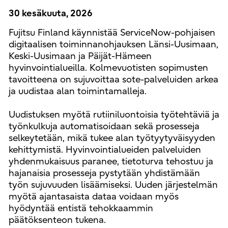
30 kesäkuuta, 2026
Fujitsu Finland käynnistää ServiceNow-pohjaisen
digitaalisen toiminnanohjauksen Länsi-Uusimaan,
Keski-Uusimaan ja Päijät-Hämeen
hyvinvointialueilla. Kolmevuotisten sopimusten
tavoitteena on sujuvoittaa sote-palveluiden arkea
ja uudistaa alan toimintamalleja.
Uudistuksen myötä rutiiniluontoisia työtehtäviä ja
työnkulkuja automatisoidaan sekä prosesseja
selkeytetään, mikä tukee alan työtyytyväisyyden
kehittymistä. Hyvinvointialueiden palveluiden
yhdenmukaisuus paranee, tietoturva tehostuu ja
hajanaisia prosesseja pystytään yhdistämään
työn sujuvuuden lisäämiseksi. Uuden järjestelmän
myötä ajantasaista dataa voidaan myös
hyödyntää entistä tehokkaammin
päätöksenteon tukena.