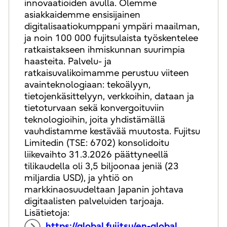
innovaatioiden avulla. Olemme
asiakkaidemme ensisijainen
digitalisaatiokumppani ympäri maailman,
ja noin 100 000 fujitsulaista työskentelee
ratkaistakseen ihmiskunnan suurimpia
haasteita. Palvelu- ja
ratkaisuvalikoimamme perustuu viiteen
avainteknologiaan: tekoälyyn,
tietojenkäsittelyyn, verkkoihin, dataan ja
tietoturvaan sekä konvergoituviin
teknologioihin, joita yhdistämällä
vauhdistamme kestävää muutosta. Fujitsu
Limitedin (TSE: 6702) konsolidoitu
liikevaihto 31.3.2026 päättyneellä
tilikaudella oli 3,5 biljoonaa jeniä (23
miljardia USD), ja yhtiö on
markkinaosuudeltaan Japanin johtava
digitaalisten palveluiden tarjoaja.
Lisätietoja:
https://global.fujitsu/en-global.