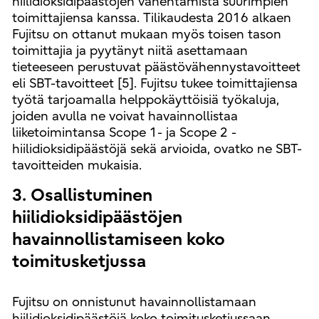
hiilidioksidipäästöjen vähentämistä suurimpien
toimittajiensa kanssa. Tilikaudesta 2016 alkaen
Fujitsu on ottanut mukaan myös toisen tason
toimittajia ja pyytänyt niitä asettamaan
tieteeseen perustuvat päästövähennystavoitteet
eli SBT-tavoitteet [5]. Fujitsu tukee toimittajiensa
työtä tarjoamalla helppokäyttöisiä työkaluja,
joiden avulla ne voivat havainnollistaa
liiketoimintansa Scope 1- ja Scope 2 -
hiilidioksidipäästöjä sekä arvioida, ovatko ne SBT-
tavoitteiden mukaisia.
3. Osallistuminen
hiilidioksidipäästöjen
havainnollistamiseen koko
toimitusketjussa
Fujitsu on onnistunut havainnollistamaan
hiilidioksidipäästöjä koko toimitusketjussaan