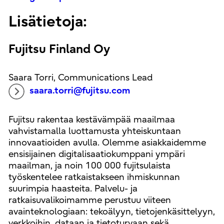
Lisätietoja:
Fujitsu Finland Oy
Saara Torri, Communications Lead
saara.torri@fujitsu.com
Fujitsu rakentaa kestävämpää maailmaa
vahvistamalla luottamusta yhteiskuntaan
innovaatioiden avulla. Olemme asiakkaidemme
ensisijainen digitalisaatiokumppani ympäri
maailman, ja noin 100 000 fujitsulaista
työskentelee ratkaistakseen ihmiskunnan
suurimpia haasteita. Palvelu- ja
ratkaisuvalikoimamme perustuu viiteen
avainteknologiaan: tekoälyyn, tietojenkäsittelyyn,
verkkoihin, dataan ja tietoturvaan sekä