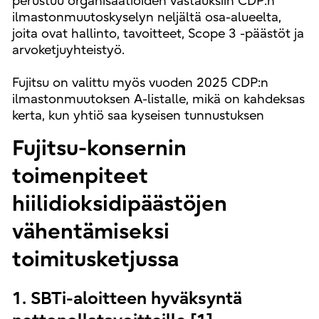
perustuu organisaatioiden vastauksiin CDP:n
ilmastonmuutoskyselyn neljältä osa-alueelta,
joita ovat hallinto, tavoitteet, Scope 3 -päästöt ja
arvoketjuyhteistyö.
Fujitsu on valittu myös vuoden 2025 CDP:n
ilmastonmuutoksen A-listalle, mikä on kahdeksas
kerta, kun yhtiö saa kyseisen tunnustuksen
Fujitsu-konsernin
toimenpiteet
hiilidioksidipäästöjen
vähentämiseksi
toimitusketjussa
1. SBTi-aloitteen hyväksyntä