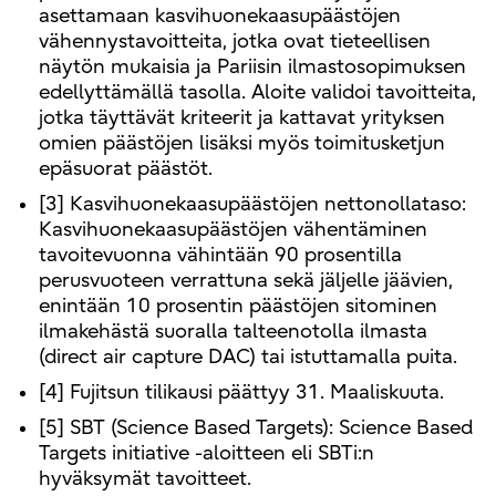
asettamaan kasvihuonekaasupäästöjen
vähennystavoitteita, jotka ovat tieteellisen
näytön mukaisia ja Pariisin ilmastosopimuksen
edellyttämällä tasolla. Aloite validoi tavoitteita,
jotka täyttävät kriteerit ja kattavat yrityksen
omien päästöjen lisäksi myös toimitusketjun
epäsuorat päästöt.
[3] Kasvihuonekaasupäästöjen nettonollataso:
Kasvihuonekaasupäästöjen vähentäminen
tavoitevuonna vähintään 90 prosentilla
perusvuoteen verrattuna sekä jäljelle jäävien,
enintään 10 prosentin päästöjen sitominen
ilmakehästä suoralla talteenotolla ilmasta
(direct air capture DAC) tai istuttamalla puita.
[4] Fujitsun tilikausi päättyy 31. Maaliskuuta.
[5] SBT (Science Based Targets): Science Based
Targets initiative -aloitteen eli SBTi:n
hyväksymät tavoitteet.