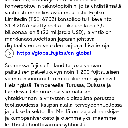
konvergoituviin teknologioihin, joita yhdistämällä
vauhdistamme kestävää muutosta. Fujitsu
Limitedin (TSE: 6702) konsolidoitu liikevaihto
31.3.2026 päättyneellä tilikaudella oli 3,5
biljoonaa jeniä (23 miljardia USD), ja yhtiö on
markkinaosuudeltaan Japanin johtava
digitaalisten palveluiden tarjoaja. Lisätietoja:
https://global.fujitsu/en-global
Suomessa Fujitsu Finland tarjoaa vahvan
paikallisen palvelukyvyn noin 1 200 fujitsulaisen
voimin. Suurimmat toimipaikkamme sijaitsevat
Helsingissä, Tampereella, Turussa, Oulussa ja
Lahdessa. Olemme osa suomalaisen
yhteiskunnan ja yritysten digitaalista perustaa
teollisuudessa, kaupan alalla, terveydenhuollossa
ja julkisella sektorilla. Meillä on laaja alihankkija-
ja kumppaniverkosto ja olemme yksi maamme
kriittisistä huoltovarmuusyhtiöistä.