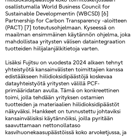
osallistumalla World Business Council for
Sustainable Developmentin (WBCSD) [6]
Partnership for Carbon Transparency -aloitteen
(PACT) [7] toteutusohjelmaan. Kyseessä on
maailman ensimmäinen käytännön ohjelma, joka
mahdollistaa yritysten välisen dataintegraation
tuotteiden hiilijalanjälkitietoja varten.
Lisäksi Fujitsu on vuodesta 2024 alkaen tehnyt
yhteistyötä kansainvälisten toimittajien kanssa
edistääkseen hiilidioksidipäästöjä koskevaa
datayhteistyötä yritysten välillä PCF-
primääridatan avulla. Tämä on konkreettinen
toimi, jolla tehdään yrityksen ostamien
tuotteiden ja materiaalien hiilidioksidipäästöt
näkyväksi. Hankkeet on tunnustettu johtaviksi
kansainvälisiksi käytännöiksi, joilla pyritään
saavuttamaan nettonollataso
kasvihuonekaasupäästöissä koko arvoketjussa, ja