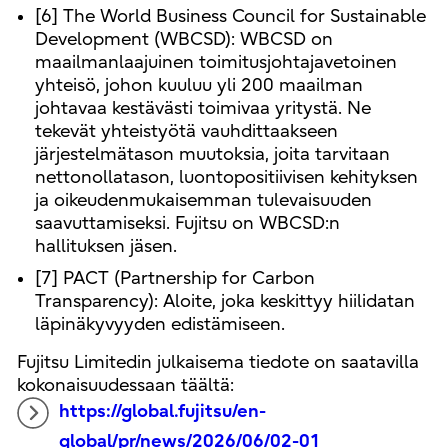
[6] The World Business Council for Sustainable
Development (WBCSD): WBCSD on
maailmanlaajuinen toimitusjohtajavetoinen
yhteisö, johon kuuluu yli 200 maailman
johtavaa kestävästi toimivaa yritystä. Ne
tekevät yhteistyötä vauhdittaakseen
järjestelmätason muutoksia, joita tarvitaan
nettonollatason, luontopositiivisen kehityksen
ja oikeudenmukaisemman tulevaisuuden
saavuttamiseksi. Fujitsu on WBCSD:n
hallituksen jäsen.
[7] PACT (Partnership for Carbon
Transparency): Aloite, joka keskittyy hiilidatan
läpinäkyvyyden edistämiseen.
Fujitsu Limitedin julkaisema tiedote on saatavilla
kokonaisuudessaan täältä:
https://global.fujitsu/en-
global/pr/news/2026/06/02-01