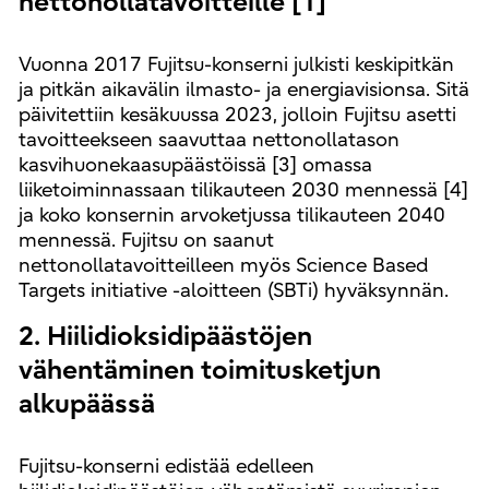
nettonollatavoitteille [1]
Vuonna 2017 Fujitsu-konserni julkisti keskipitkän
ja pitkän aikavälin ilmasto- ja energiavisionsa. Sitä
päivitettiin kesäkuussa 2023, jolloin Fujitsu asetti
tavoitteekseen saavuttaa nettonollatason
kasvihuonekaasupäästöissä [3] omassa
liiketoiminnassaan tilikauteen 2030 mennessä [4]
ja koko konsernin arvoketjussa tilikauteen 2040
mennessä. Fujitsu on saanut
nettonollatavoitteilleen myös Science Based
Targets initiative -aloitteen (SBTi) hyväksynnän.
2. Hiilidioksidipäästöjen
vähentäminen toimitusketjun
alkupäässä
Fujitsu-konserni edistää edelleen