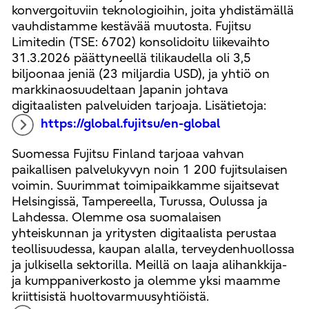
konvergoituviin teknologioihin, joita yhdistämällä
vauhdistamme kestävää muutosta. Fujitsu
Limitedin (TSE: 6702) konsolidoitu liikevaihto
31.3.2026 päättyneellä tilikaudella oli 3,5
biljoonaa jeniä (23 miljardia USD), ja yhtiö on
markkinaosuudeltaan Japanin johtava
digitaalisten palveluiden tarjoaja. Lisätietoja:
https://global.fujitsu/en-global
Suomessa Fujitsu Finland tarjoaa vahvan
paikallisen palvelukyvyn noin 1 200 fujitsulaisen
voimin. Suurimmat toimipaikkamme sijaitsevat
Helsingissä, Tampereella, Turussa, Oulussa ja
Lahdessa. Olemme osa suomalaisen
yhteiskunnan ja yritysten digitaalista perustaa
teollisuudessa, kaupan alalla, terveydenhuollossa
ja julkisella sektorilla. Meillä on laaja alihankkija-
ja kumppaniverkosto ja olemme yksi maamme
kriittisistä huoltovarmuusyhtiöistä.