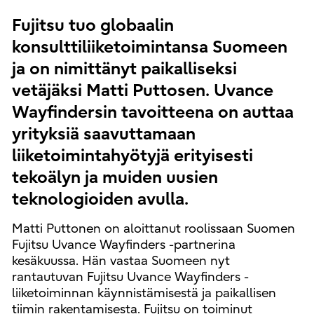
Fujitsu tuo globaalin
konsulttiliiketoimintansa Suomeen
ja on nimittänyt paikalliseksi
vetäjäksi Matti Puttosen. Uvance
Wayfindersin tavoitteena on auttaa
yrityksiä saavuttamaan
liiketoimintahyötyjä erityisesti
tekoälyn ja muiden uusien
teknologioiden avulla.
Matti Puttonen on aloittanut roolissaan Suomen
Fujitsu Uvance Wayfinders -partnerina
kesäkuussa. Hän vastaa Suomeen nyt
rantautuvan Fujitsu Uvance Wayfinders -
liiketoiminnan käynnistämisestä ja paikallisen
tiimin rakentamisesta. Fujitsu on toiminut