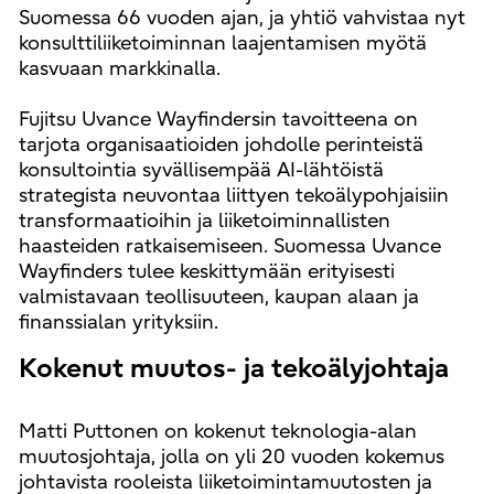
Suomessa 66 vuoden ajan, ja yhtiö vahvistaa nyt
konsulttiliiketoiminnan laajentamisen myötä
kasvuaan markkinalla.
Fujitsu Uvance Wayfindersin tavoitteena on
tarjota organisaatioiden johdolle perinteistä
konsultointia syvällisempää AI-lähtöistä
strategista neuvontaa liittyen tekoälypohjaisiin
transformaatioihin ja liiketoiminnallisten
haasteiden ratkaisemiseen. Suomessa Uvance
Wayfinders tulee keskittymään erityisesti
valmistavaan teollisuuteen, kaupan alaan ja
finanssialan yrityksiin.
Kokenut muutos- ja tekoälyjohtaja
Matti Puttonen on kokenut teknologia-alan
muutosjohtaja, jolla on yli 20 vuoden kokemus
johtavista rooleista liiketoimintamuutosten ja