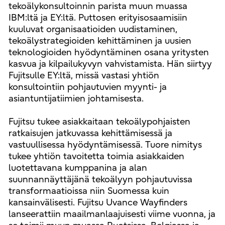
tekoälykonsultoinnin parista muun muassa
IBM:ltä ja EY:ltä. Puttosen erityisosaamisiin
kuuluvat organisaatioiden uudistaminen,
tekoälystrategioiden kehittäminen ja uusien
teknologioiden hyödyntäminen osana yritysten
kasvua ja kilpailukyvyn vahvistamista. Hän siirtyy
Fujitsulle EY:ltä, missä vastasi yhtiön
konsultointiin pohjautuvien myynti- ja
asiantuntijatiimien johtamisesta.
Fujitsu tukee asiakkaitaan tekoälypohjaisten
ratkaisujen jatkuvassa kehittämisessä ja
vastuullisessa hyödyntämisessä. Tuore nimitys
tukee yhtiön tavoitetta toimia asiakkaiden
luotettavana kumppanina ja alan
suunnannäyttäjänä tekoälyyn pohjautuvissa
transformaatioissa niin Suomessa kuin
kansainvälisesti. Fujitsu Uvance Wayfinders
lanseerattiin maailmanlaajuisesti viime vuonna, ja