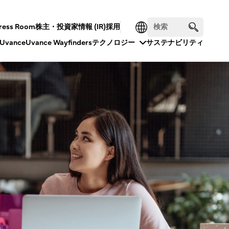
ress Room
株主・投資家情報 (IR)
採用
Uvance
Uvance Wayfinders
テクノロジー
サステナビリティ