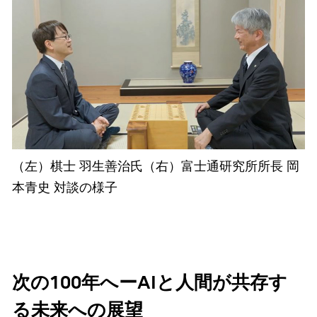
（左）棋士 羽生善治氏（右）富士通研究所所長 岡
本青史 対談の様子
次の100年へーAIと人間が共存す
る未来への展望