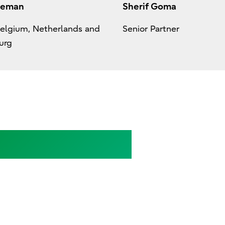
seman
Sherif Goma
Belgium, Netherlands and
Senior Partner
urg
い合わせ・ご相談