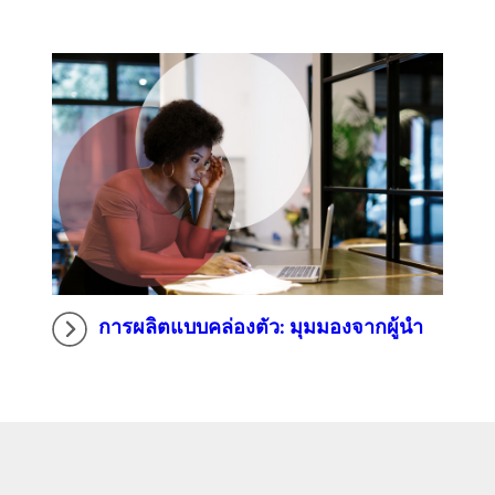
การผลิตแบบคล่องตัว: มุมมองจากผู้นำ