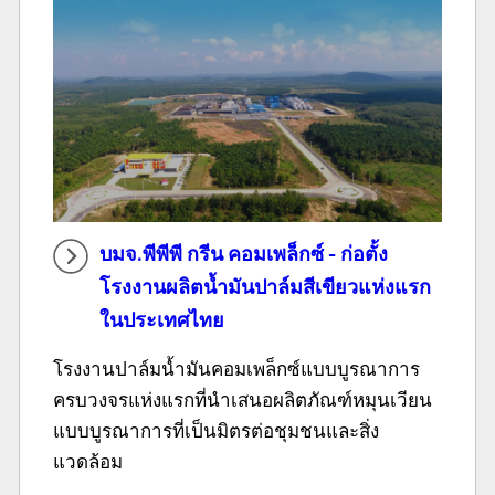
บมจ.พีพีพี กรีน คอมเพล็กซ์ - ก่อตั้ง
โรงงานผลิตน้ำมันปาล์มสีเขียวแห่งแรก
ในประเทศไทย
โรงงานปาล์มน้ำมันคอมเพล็กซ์แบบบูรณาการ
ครบวงจรแห่งแรกที่นำเสนอผลิตภัณฑ์หมุนเวียน
แบบบูรณาการที่เป็นมิตรต่อชุมชนและสิ่ง
แวดล้อม