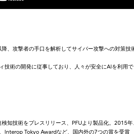
、以降、攻撃者の手口を解析してサイバー攻撃への対策技
ティ技術の開発に従事しており、人々が安全にAIを利用
知技術をプレスリリース、PFUより製品化。2015年、富
s Award、Interop Tokyo Awardなど、国内外の7つの賞を受賞