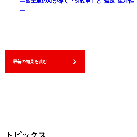
―富士通のAIが導く「SI変革」と“爆速”生産性
―
最新の知見を読む
トピックス