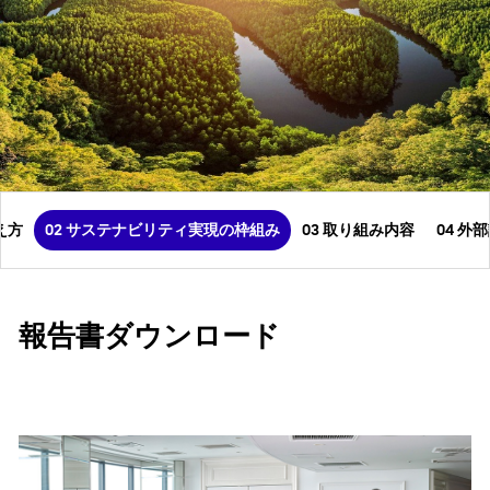
え方
02 サステナビリティ実現の枠組み
03 取り組み内容
04 外
報告書ダウンロード