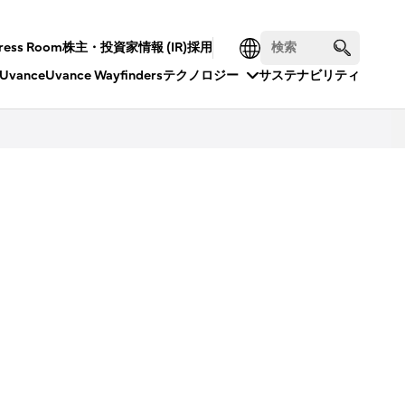
ress Room
株主・投資家情報 (IR)
採用
Uvance
Uvance Wayfinders
テクノロジー
サステナビリティ