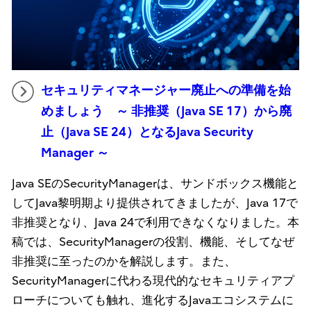
セキュリティマネージャー廃止への準備を始
めましょう ～ 非推奨（Java SE 17）から廃
止（Java SE 24）となるJava Security
Manager ～
Java SEのSecurityManagerは、サンドボックス機能と
してJava黎明期より提供されてきましたが、Java 17で
非推奨となり、Java 24で利用できなくなりました。本
稿では、SecurityManagerの役割、機能、そしてなぜ
非推奨に至ったのかを解説します。また、
SecurityManagerに代わる現代的なセキュリティアプ
ローチについても触れ、進化するJavaエコシステムに