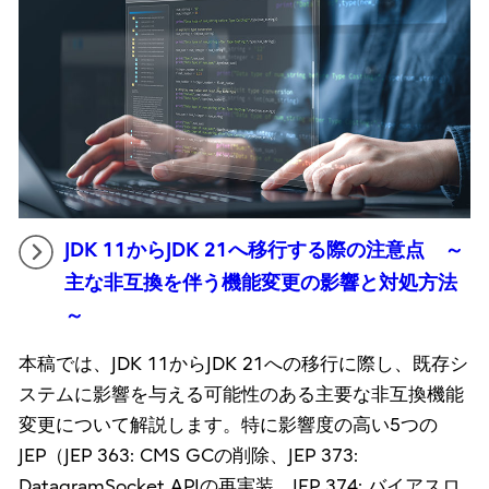
JDK 11からJDK 21へ移行する際の注意点 ～
主な非互換を伴う機能変更の影響と対処方法
～
本稿では、JDK 11からJDK 21への移行に際し、既存シ
ステムに影響を与える可能性のある主要な非互換機能
変更について解説します。特に影響度の高い5つの
JEP（JEP 363: CMS GCの削除、JEP 373:
DatagramSocket APIの再実装、JEP 374: バイアスロ