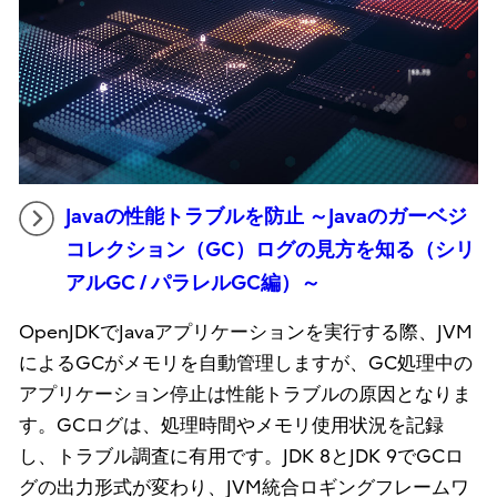
Javaの性能トラブルを防止 ～Javaのガーベジ
コレクション（GC）ログの見方を知る（シリ
アルGC / パラレルGC編）～
OpenJDKでJavaアプリケーションを実行する際、JVM
によるGCがメモリを自動管理しますが、GC処理中の
アプリケーション停止は性能トラブルの原因となりま
す。GCログは、処理時間やメモリ使用状況を記録
し、トラブル調査に有用です。JDK 8とJDK 9でGCロ
グの出力形式が変わり、JVM統合ロギングフレームワ