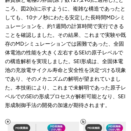
解質膜と電極の界面(原子数127,296)に適用したと
ころ、図2(b)に示すように、複雑な構造であったと
しても、10ナノ秒にわたる安定した長時間MDシミ
ュレーションを、約1週間の計算時間で実行できる
ことを確認しました。その結果、これまで実験や既
存のMDシミュレーションでは困難であった、全固
体電池の性能を大きく左右するSEIの原子レベルで
の構造解析を実現しました。SEI形成は、全固体電
池の充放電サイクル寿命と安全性を決定づける現象
であり、そのメカニズムの解明が望まれていまし
た。本技術により、これまで未解明であった原子レ
ベルでのSEIの形成プロセスが解析可能となり、SEI
形成制御手法の開発の加速が期待されます。