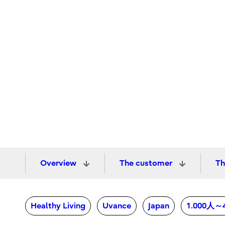
Overview
The customer
Th
Healthy Living
Uvance
Japan
1.000人～