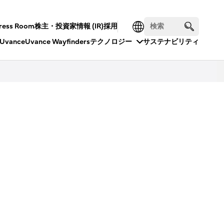
ress Room
株主・投資家情報 (IR)
採用
Uvance
Uvance Wayfinders
テクノロジー
サステナビリティ