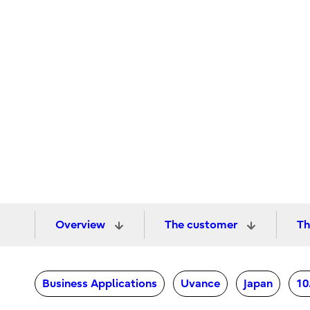
Overview
The customer
Th
Business Applications
Uvance
Japan
1