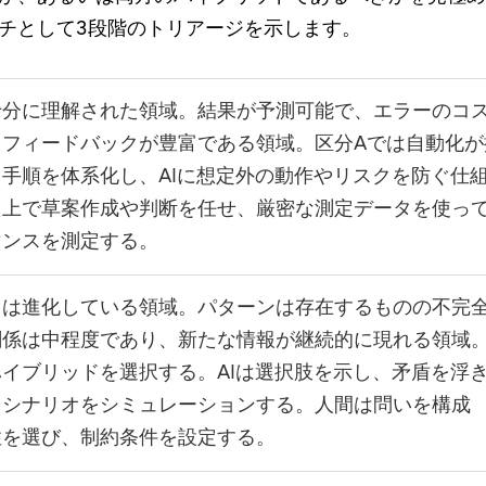
チとして3段階のトリアージを示します。
十分に理解された領域。結果が予測可能で、エラーのコ
、フィードバックが豊富である領域。区分Aでは自動化が
手順を体系化し、AIに想定外の動作やリスクを防ぐ仕
た上で草案作成や判断を任せ、厳密な測定データを使っ
マンスを測定する。
くは進化している領域。パターンは存在するものの不完
関係は中程度であり、新たな情報が継続的に現れる領域
イブリッドを選択する。AIは選択肢を示し、矛盾を浮
、シナリオをシミュレーションする。人間は問いを構成
性を選び、制約条件を設定する。