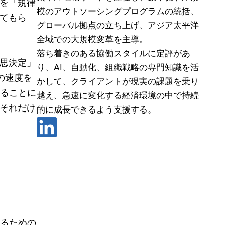
Iを「規律
模のアウトソーシングプログラムの統括、
てもら
グローバル拠点の立ち上げ、アジア太平洋
全域での大規模変革を主導。
落ち着きのある協働スタイルに定評があ
意思決定」
り、AI、自動化、組織戦略の専門知識を活
の速度を
かして、クライアントが現実の課題を乗り
ることに
越え、急速に変化する経済環境の中で持続
がそれだけ
的に成長できるよう支援する。
るための