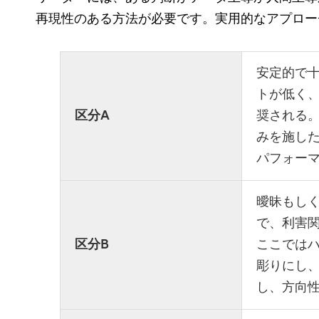
再現性のある方法が必要です。実用的なアプロー
安定的で
トが低く
区分A
奨される。
みを施し
パフォー
曖昧もし
で、利害
区分B
ここではハ
彫りにし
し、方向