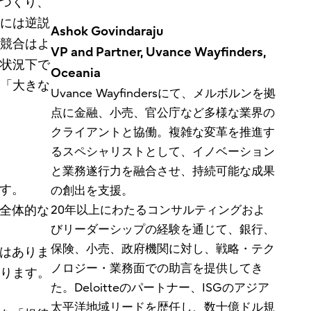
をつくり、
には逆説
Ashok Govindaraju
競合はよ
VP and Partner, Uvance Wayfinders,
状況下で
Oceania
「大きな
Uvance Wayfindersにて、メルボルンを拠
点に金融、小売、官公庁など多様な業界の
クライアントと協働。複雑な変革を推進す
るスペシャリストとして、イノベーション
と業務遂行力を融合させ、持続可能な成果
す。
の創出を支援。
が全体的な
20年以上にわたるコンサルティングおよ
びリーダーシップの経験を通じて、銀行、
保険、小売、政府機関に対し、戦略・テク
ではありま
ノロジー・業務面での助言を提供してき
ります。
た。Deloitteのパートナー、ISGのアジア
太平洋地域リードを歴任し、数十億ドル規