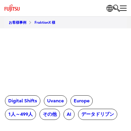
お客様事例
FraktionX 様
Digital Shifts
Uvance
Europe
1人～499人
その他
AI
データドリブン