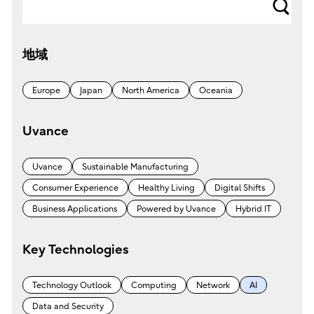
サ
イ
地域
ト
内
Europe
Japan
North America
Oceania
検
Uvance
索
Uvance
Sustainable Manufacturing
Consumer Experience
Healthy Living
Digital Shifts
Business Applications
Powered by Uvance
Hybrid IT
Key Technologies
Technology Outlook
Computing
Network
AI
Data and Security