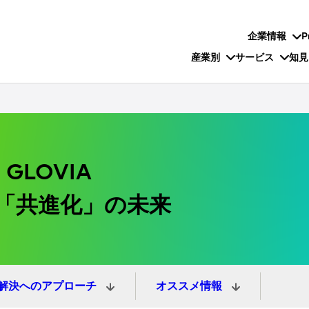
企業情報
P
産業別
サービス
知見
e GLOVIA
く「共進化」の未来
解決へのアプローチ
オススメ情報