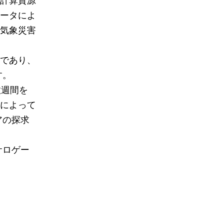
計算資源
ータによ
気象災害
ルであり、
す。
数週間を
によって
アの探求
サロゲー