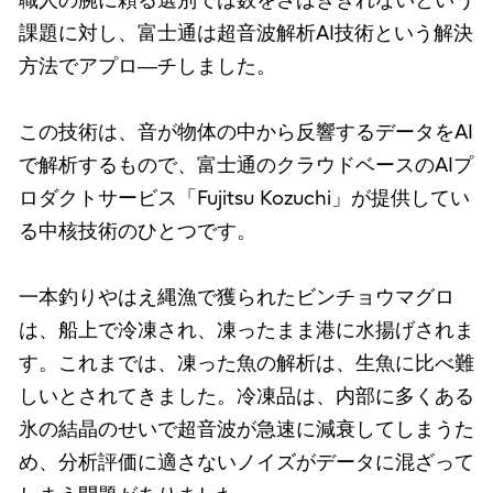
職人の腕に頼る選別では数をさばききれないという
課題に対し、富士通は超音波解析AI技術という解決
方法でアプロ―チしました。
この技術は、音が物体の中から反響するデータをAI
で解析するもので、富士通のクラウドベースのAIプ
ロダクトサービス「Fujitsu Kozuchi」が提供してい
る中核技術のひとつです。
一本釣りやはえ縄漁で獲られたビンチョウマグロ
は、船上で冷凍され、凍ったまま港に水揚げされま
す。これまでは、凍った魚の解析は、生魚に比べ難
しいとされてきました。冷凍品は、内部に多くある
氷の結晶のせいで超音波が急速に減衰してしまうた
め、分析評価に適さないノイズがデータに混ざって