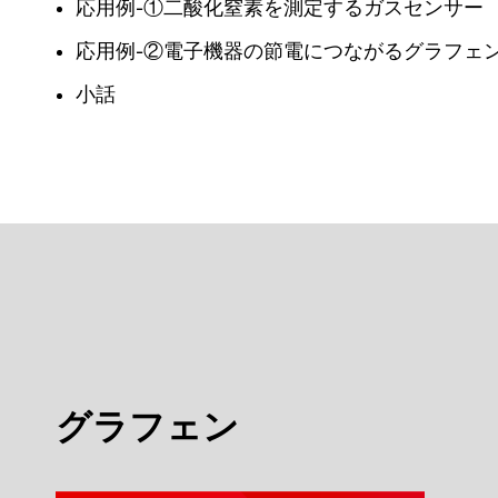
応用例-①二酸化窒素を測定するガスセンサー
応用例-②電子機器の節電につながるグラフェ
小話
グラフェン