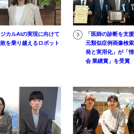
ジカルAIの実現に向けて
「医師の診断を支援
失敗を乗り越えるロボット
元類似症例画像検
～
発と実用化」が「
会 業績賞」を受賞