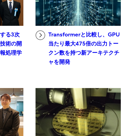
する3次
Transformerと比較し、GPU
索技術の開
当たり最大475倍の出力トー
情報処理学
クン数を持つ新アーキテクチ
ャを開発