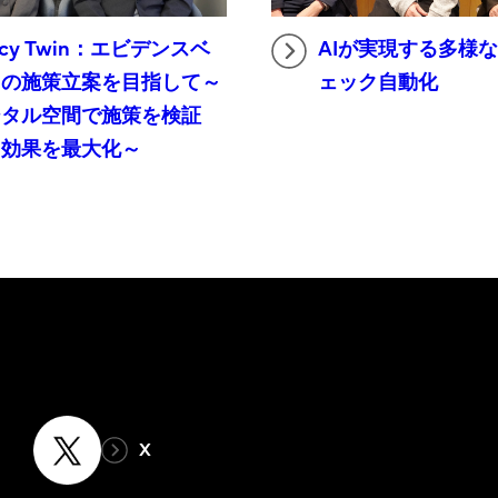
licy Twin：エビデンスベ
AIが実現する多様
スの施策立案を目指して～
ェック自動化
ジタル空間で施策を検証
、効果を最大化～
X